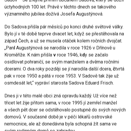
úctyhodných 100 let. Právě v těchto dnech se takového
významného jubilea dožívá Josefa Augustýnová.
Do Sadova přišla pár měsíců po konci druhé světové války.
Bylo jí v té době teprve dvacet let, když se přestěhovala na
západ Čech, a už se musela otáček kolem ročních dvojčat.
„Pan
í
Augustýnová se narodila v roce 1926 v Dřínově u
Kroměříže. K nám přišla
v
roce 1946, k
d
y se začalo
osidlovat pohraničí, se svým manželem a dvěma ročními
dcerami. O dva roky později se jí narodila další dcera,
č
tvrtá
pak v roce 1950 a pátá v roce 1953. V Sadově tak žije už
osmdesát let,“ vypráví starosta Sadova Eduard Frisch.
Dnes ji v této malé obci zná opravdu každý. Už více než
třicet let žije přitom sama, v roce 1995 jí zemřel manžel
a všech pět dcer se odstěhovalo postupně do svých nových
domovů. V současné době je v péči lékařů ostrovské
nemocnice, ale až donedávna byla schopná žít sama ve
svém rodinném domě se zahradou.