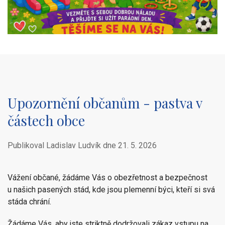
Upozornění občanům - pastva v
částech obce
Publikoval Ladislav Ludvík dne
21. 5. 2026
Vážení občané, žádáme Vás o obezřetnost a bezpečnost
u našich pasených stád, kde jsou plemenní býci, kteří si svá
stáda chrání.
Žádáme Vás, aby jste striktně dodržovali zákaz vstupu na