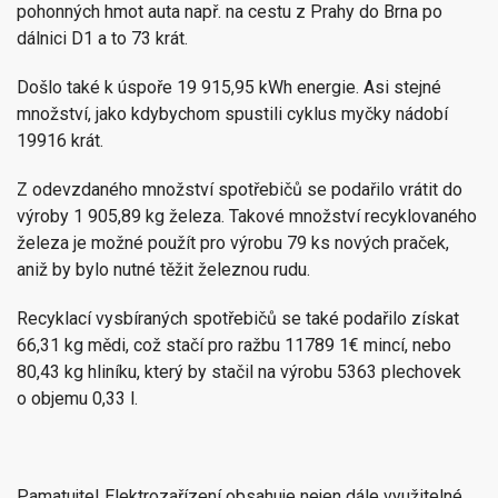
pohonných hmot auta např. na cestu z Prahy do Brna po
dálnici D1 a to 73 krát.
Došlo také k úspoře 19 915,95 kWh energie. Asi stejné
množství, jako kdybychom spustili cyklus myčky nádobí
19916 krát.
Z odevzdaného množství spotřebičů se podařilo vrátit do
výroby 1 905,89 kg železa. Takové množství recyklovaného
železa je možné použít pro výrobu 79 ks nových praček,
aniž by bylo nutné těžit železnou rudu.
Recyklací vysbíraných spotřebičů se také podařilo získat
66,31 kg mědi, což stačí pro ražbu 11789 1€ mincí, nebo
80,43 kg hliníku, který by stačil na výrobu 5363 plechovek
o objemu 0,33 l.
Pamatujte! Elektrozařízení obsahuje nejen dále využitelné