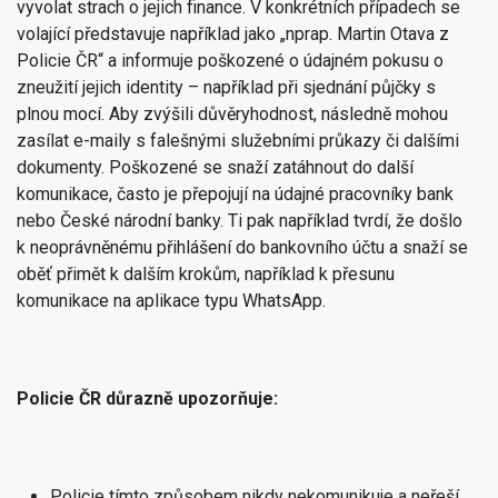
vyvolat strach o jejich finance. V konkrétních případech se
volající představuje například jako „nprap. Martin Otava z
Policie ČR“ a informuje poškozené o údajném pokusu o
zneužití jejich identity – například při sjednání půjčky s
plnou mocí. Aby zvýšili důvěryhodnost, následně mohou
zasílat e-maily s falešnými služebními průkazy či dalšími
dokumenty. Poškozené se snaží zatáhnout do další
komunikace, často je přepojují na údajné pracovníky bank
nebo České národní banky. Ti pak například tvrdí, že došlo
k neoprávněnému přihlášení do bankovního účtu a snaží se
oběť přimět k dalším krokům, například k přesunu
komunikace na aplikace typu WhatsApp.
Policie ČR důrazně upozorňuje:
Policie tímto způsobem nikdy nekomunikuje a neřeší