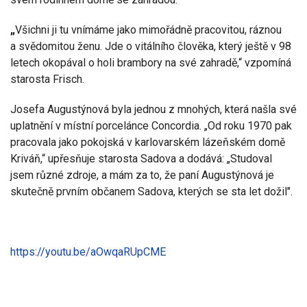
„
Všichni ji tu vnímáme jako mimořádně pracovitou, ráznou
a svědomitou ženu. Jde o vitálního člověka, který ještě v 98
letech okopával o holi brambory na své zahradě,“ vzpomíná
starosta Frisch.
Josefa Augustýnová byla jednou z mnohých, která našla své
uplatnění v místní porcelánce Concordia. „Od roku 1970 pak
pracovala jako pokojská v karlovarském lázeňském domě
Kriváň,“ upřesňuje starosta Sadova a dodává: „Studoval
jsem různé zdroje, a mám za to, že paní Augustýnová je
skutečně prvním občanem Sadova, kterých se sta let dožil".
https://youtu.be/aOwqaRUpCME