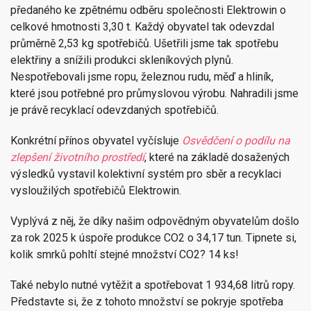
předaného ke zpětnému odběru společnosti Elektrowin o
celkové hmotnosti 3,30 t. Každý obyvatel tak odevzdal
průměrně 2,53 kg spotřebičů. Ušetřili jsme tak spotřebu
elektřiny a snížili produkci skleníkových plynů.
Nespotřebovali jsme ropu, železnou rudu, měď a hliník,
které jsou potřebné pro průmyslovou výrobu. Nahradili jsme
je právě recyklací odevzdaných spotřebičů.
Konkrétní přínos obyvatel vyčísluje
Osvědčení o podílu na
zlepšení životního prostředí
, které na základě dosažených
výsledků vystavil kolektivní systém pro sběr a recyklaci
vysloužilých spotřebičů Elektrowin.
Vyplývá z něj, že díky našim odpovědným obyvatelům došlo
za rok 2025 k úspoře produkce CO2 o 34,17 tun. Tipnete si,
kolik smrků pohltí stejné množství CO2? 14 ks!
Také nebylo nutné vytěžit a spotřebovat 1 934,68 litrů ropy.
Představte si, že z tohoto množství se pokryje spotřeba