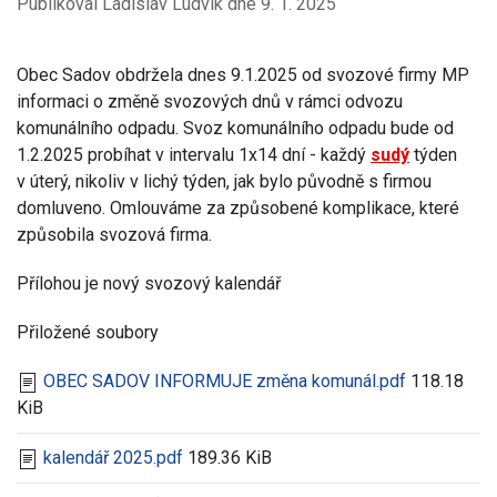
Publikoval Ladislav Ludvík dne
9. 1. 2025
Obec Sadov obdržela dnes 9.1.2025 od svozové firmy MP
informaci o změně svozových dnů v rámci odvozu
komunálního odpadu. Svoz komunálního odpadu bude od
1.2.2025 probíhat v intervalu 1x14 dní - každý
sudý
týden
v úterý, nikoliv v lichý týden, jak bylo původně s firmou
domluveno. Omlouváme za způsobené komplikace, které
způsobila svozová firma.
Přílohou je nový svozový kalendář
Přiložené soubory
OBEC SADOV INFORMUJE změna komunál.pdf
118.18
KiB
kalendář 2025.pdf
189.36 KiB