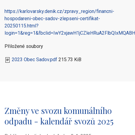
https://karlovarsky.denik.cz/zpravy_region/financni-
hospodareni-obec-sadov-zlepseni-certifikat-
20250115.html?
login=1&reg=1&fbclid=IwY2xjawH1jCZleHRuA2FlbQIxMQ
Přiložené soubory
2023 Obec Sadov.pdf
215.73 KiB
Změny ve svozu komunálního
odpadu - kalendář svozů 2025