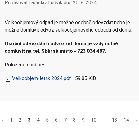
Publikoval Ladislav Ludvík dne
20. 8. 2024
Velkoobjemový odpad je možné osobně odevzdat nebo je
možné domluvit odvoz velkoobjemového odpadu od domu.
Osobní odevzdání i odvoz od domu je vždy nutné
domluvit na tel. Sběrné místo - 723 034 487.
Přiložené soubory
Velkoobjem-letak 2024.pdf
159.85 KiB
‹
1
2
3
4
5
6
7
8
9
10
...
13
14
›